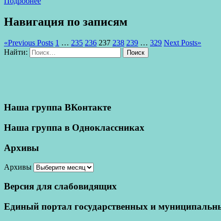
Подробнее
Навигация по записям
«
Previous Posts
1
…
235
236
237
238
239
…
329
Next Posts
»
Найти:
Поиск
Наша группа ВКонтакте
Наша группа в Одноклассниках
Архивы
Архивы
Версия для слабовидящих
Единый портал государственных и муниципальны