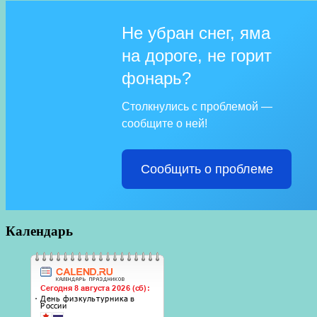
Не убран снег, яма
на дороге, не горит
фонарь?
Столкнулись с проблемой —
сообщите о ней!
Сообщить о проблеме
Календарь