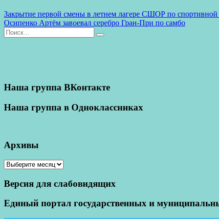
Previous
Закрытие первой смены в летнем лагере СШОР по спортивной
Post:
Next
Осипенко Артём завоевал серебро Гран-При по самбо
Навигация
Post:
Найти:
по
Поиск
записям
Наша группа ВКонтакте
Наша группа в Одноклассниках
Архивы
Архивы
Версия для слабовидящих
Единый портал государственных и муниципальны