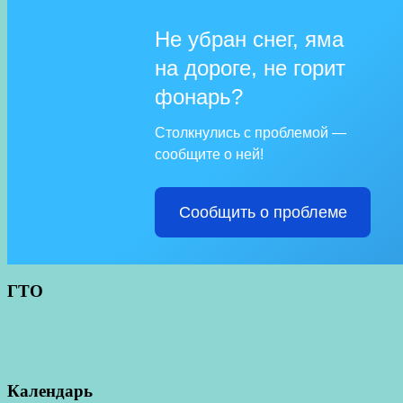
Не убран снег, яма
на дороге, не горит
фонарь?
Столкнулись с проблемой —
сообщите о ней!
Сообщить о проблеме
ГТО
Календарь