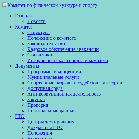
Skip
to
Главная
content
Новости
Комитет
Структура
Положение о комитете
Законодательство
Кадровое обеспечение / вакансии
Статистика
История брянского спорта и комитета
Документы
Программы и концепции
Муниципальные услуги
Спортивные разряды и судейские категории
Доступная среда
Антикоррупционная деятельность
Закупки
Проверки
Персональные данные
ГТО
Центры тестирования
Документы ГТО
Положения
Нормативы