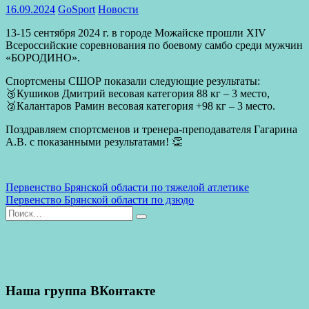
16.09.2024
GoSport
Новости
13-15 сентября 2024 г. в городе Можайске прошли ХIV
Всероссийские соревнования по боевому самбо среди мужчин
«БОРОДИНО».
Спортсмены СШОР показали следующие результаты:
🥉Кушиков Дмитрий весовая категория 88 кг – 3 место,
🥉Калантаров Рамин весовая категория +98 кг – 3 место.
Поздравляем спортсменов и тренера-преподавателя Гагарина
А.В. с показанными результатами! 👏
Previous
Первенство Брянской области по тяжелой атлетике
Post:
Next
Первенство Брянской области по дзюдо
Навигация
Post:
Найти:
по
Поиск
записям
Наша группа ВКонтакте