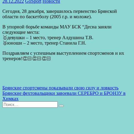
28.12.2022
GoSport
Новости
Сегодня, 28 декабря, завершилось первенство Брянской
области по баскетболу (2005 г.р. и моложе).
В упорной борьбе команды МАУ БСК “Десна заняли
следующие места:
🥇девушки – 1 место, тренер Алдушина Т.В.
🥈юноши – 2 место, тренер Станила Г.Н.
Поздравляем с успешным выступлением спортсменов и их
тренеров!👏🏻👏🏻👏🏻
Previous
Брянские спортсмены показывали свою силу и ловкость
Post:
Next
Брянские фехтовальщики завоевали СЕРЕБРО и БРОНЗУ в
Навигация
Post:
Химках
по
Найти:
Поиск
записям