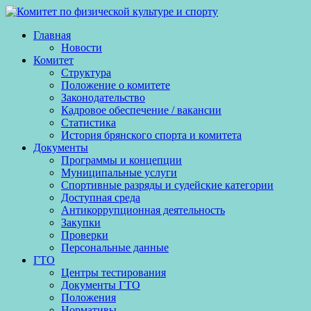
Skip
to
Главная
content
Новости
Комитет
Структура
Положение о комитете
Законодательство
Кадровое обеспечение / вакансии
Статистика
История брянского спорта и комитета
Документы
Программы и концепции
Муниципальные услуги
Спортивные разряды и судейские категории
Доступная среда
Антикоррупционная деятельность
Закупки
Проверки
Персональные данные
ГТО
Центры тестирования
Документы ГТО
Положения
Нормативы