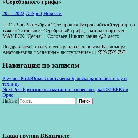
«Серебряного грифа»
29.11.2022
GoSport
Новости
🏋️‍♀️С 23 по 28 ноября в Туле прошел Всероссийский турнир по
тяжелой атлетике «Серебряный гриф», в котом спортсмен
МАУ БСК “Десна” – Соловьев Никита занял 🥈2 место.
Поздравляем Никиту и его тренера Соловьева Владимира
Анатольевича с успешным выступлением!!! 👏🏻👏🏻👏🏻
Навигация по записям
Previous Post:
Юные спортсмены Брянска развивают силу и
технику
Next Post:
Брянские шахматистки завоевали два СЕРЕБРА в
Орле
Найти:
Поиск
Наша группа ВКонтакте