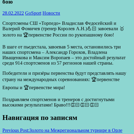
бою
28.02.2022
GoSport
Новости
Спортсмены СШ «Торпедо» Владислав Федосейский и
Валерий Фомичев (тренер Королев А.Н.)💪🏻 завоевали 🥇
золото на 🏆первенстве России по рукопашному бою!
В шаге от пьедестала, завоевав 5 места, остановились три
наших спортсмена – Александр Горохов, Владлена
Иващенкова и Максим Воропаев – это достойный результат
среди 914 спортсменов из 57 регионов нашей страны.
Победители и призёры первенства будут представлять нашу
страну на международных соревнованиях: 🏆первенстве
Европы и 🏆первенстве мира!
Поздравляем спортсменов и тренеров с достигнутыми
высокими результатами! Браво!!!👏🏻👏🏻👏🏻
Навигация по записям
Previous Post:
Золото на Межрегиональном турнире в Орле