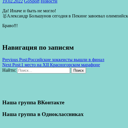
19.02.2022
GoSport
Новости
Да! Иначе и быть не могло!
🥇Александр Большунов сегодня в Пекине завоевал олимпийско
Браво‼️!
Навигация по записям
Previous Post:
Российские хоккеисты вышли в финал
Next Post:
1 место на XII Красногорском марафоне
Найти:
Поиск
Наша группа ВКонтакте
Наша группа в Одноклассниках