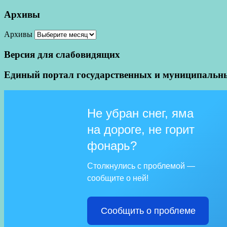
Архивы
Архивы
Версия для слабовидящих
Единый портал государственных и муниципальны
Не убран снег, яма
на дороге, не горит
фонарь?
Столкнулись с проблемой —
сообщите о ней!
Сообщить о проблеме