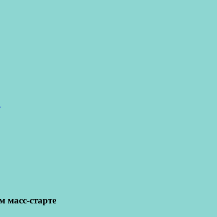
а
м масс-старте